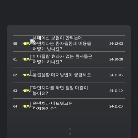
숙면치과하면 진짜 환자가
66
NEW
24-11-30
늘어나나요?
약 용량을 얼마나 써야 하는지
67
NEW
24-12-02
모르겠어요
세데이션 보험이 안되는데
숙면치과는 환자들한테 비용을
68
NEW
24-12-03
어떻게 받나요?
미다졸람 효과가 없는 환자들은
61
NEW
24-10-28
어떻게 하나요?
응급상황 대처방법이 궁금해요
62
NEW
24-11-05
숙면치과를 하면 정말 매출이
63
NEW
24-11-10
늘어요?
숙면치과 네트워크는
64
NEW
24-11-20
안전한가요?