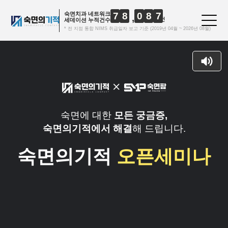
숙면치과 네트워크
7
8
0
8
7
건
세데이션 누적건수
* 전 지점 통합 NIMS 취급일자 보고 기준 (2019년 04월 ~ 2026년 08월)
숙면에 대한
모든 궁금증,
숙면의기적에서 해결
해 드립니다.
숙면의기적
오픈세미나
숙면치과를 시작하려는데
65
NEW
24-11-28
장비는 어떻게 세팅해야 돼요?