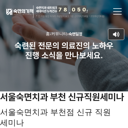
숙면치과 네트워크
7
8
0
5
0
세데이션 누적건수
건
* 전 지점 통합 NIMS 취급일자 보고 기준 (2019년 04월 ~ 2026년 08월)
홈
커뮤니티
숙면일정
›
›
숙련된 전문의 의료진의 노하우
진행 소식을 만나보세요.
서울숙면치과 부천 신규직원세미나
서울숙면치과 부천점 신규 직원
세미나