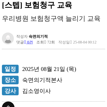
[스텝] 보험청구 교육
우리병원 보험청구액 늘리기 교육
작성자
숙면의기적
댓글
0건
조회
72회
작성일
25-08-04 00:12
일정
2025년 08월 21일 (목)
장소
숙면의기적본사
강사
김소영이사